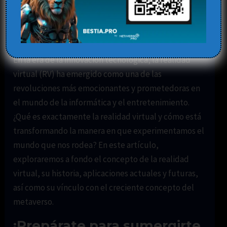
Virtual?
Deja un comentario
/
Blog
,
realidad virtual
/ Por
Elena
En la era de la innovación tecnológica, la realidad
virtual (RV) ha emergido como una de las
revoluciones más emocionantes y prometedoras en
el mundo de la informática y el entretenimiento.
¿Qué es exactamente la realidad virtual y cómo está
transformando la manera en que experimentamos el
mundo que nos rodea? En este artículo,
exploraremos a fondo el concepto de la realidad
virtual, su historia, aplicaciones actuales y futuras,
así como su vínculo con el creciente concepto del
metaverso.
¡Prepárate para sumergirte