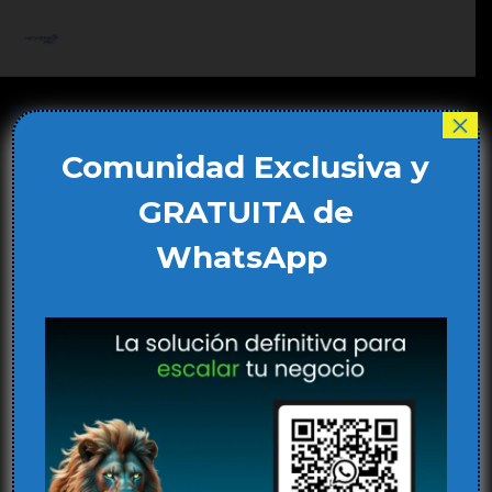
Ir
al
Main
contenido
Men
×
Comunidad Exclusiva y
GRATUITA de
WhatsApp
¿Qué es la Realidad