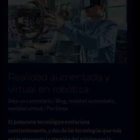
tratar
fobias,
ansiedad,
trastorno
de
estrés
postraumático
y
Realidad aumentada y
rehabilitación
física.
virtual en robótica
Deja un comentario
/
Blog
,
realidad aumentada
,
realidad virtual
/ Por
Elena
El panorama tecnológico evoluciona
constantemente, y dos de las tecnologías que más
están atrayendo la atención del público son la