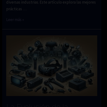
diversas industrias. Este artículo explora las mejores
prácticas …
Mejores
Leer más »
Prácticas
para
Crear
Experiencias
Inmersivas
en
VR
La Evolución de la