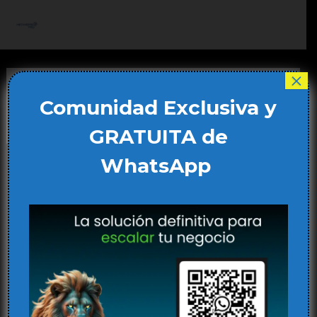
Ir
al
Main
contenido
Men
×
realidad virtual
Comunidad Exclusiva y
GRATUITA de
WhatsApp