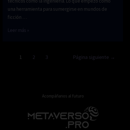
técnicos como la ingeniería. Lo que empezó como
una herramienta para sumergirse en mundos de
ficción …
La
Leer más »
realidad
virtual
en
Paginación
1
2
3
Página siguiente
→
la
de
ingeniería:
entradas
un
paradigma
revolucionario
Acompáñanos al futuro