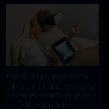
virtual
en
la
industria
del
automóvil
Uso de la RV para tratar
fobias, ansiedad, trastorno
de estrés postraumático y
rehabilitación física.