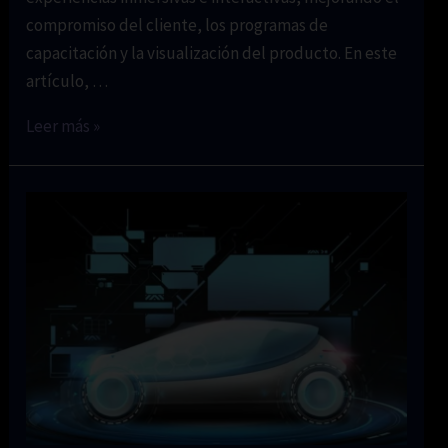
compromiso del cliente, los programas de
capacitación y la visualización del producto. En este
artículo, …
Herramientas
Leer más »
de
Realidad
Virtual
(RV)
y
Realidad
Aumentada
(RA):
Transformando
Experiencias
Empresariales