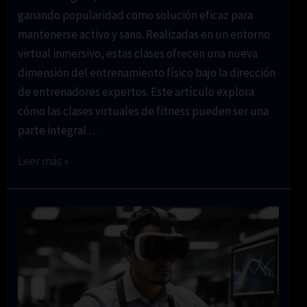
ganando popularidad como solución eficaz para
mantenerse activo y sano. Realizadas en un entorno
virtual inmersivo, estas clases ofrecen una nueva
dimensión del entrenamiento físico bajo la dirección
de entrenadores expertos. Este artículo explora
cómo las clases virtuales de fitness pueden ser una
parte integral …
Clases
Leer más »
virtuales
de
fitness:Mantente
activo
y
sano