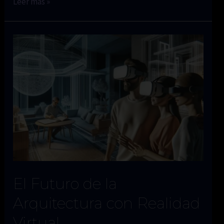
La
Leer más »
Evolución
de
la
Realidad
Virtual
en
la
Última
Década
El Futuro de la
Arquitectura con Realidad
Virtual