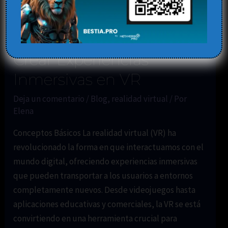
Mejores Prácticas para
Crear Experiencias
Inmersivas en VR
Deja un comentario
/
Blog
,
realidad virtual
/ Por
Elena
Conceptos Básicos La realidad virtual (VR) ha
revolucionado la forma en que interactuamos con el
mundo digital, ofreciendo experiencias inmersivas
que pueden transportar a los usuarios a entornos
completamente nuevos. Desde videojuegos hasta
aplicaciones educativas y comerciales, la VR se está
convirtiendo en una herramienta crucial para