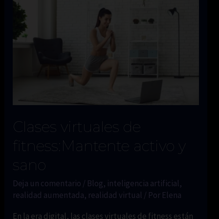
Arquitectura
con
Realidad
Virtual
Clases virtuales de
fitness:Mantente activo y
sano
Deja un comentario
/
Blog
,
inteligencia artificial
,
realidad aumentada
,
realidad virtual
/ Por
Elena
En la era digital, las clases virtuales de fitness están