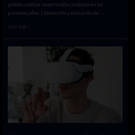
puede cambiar nuestra vida cotidiana en los
próximos años. 1.Desarrollo y evolución de …
El
Leer más »
futuro
de
la
realidad
virtual