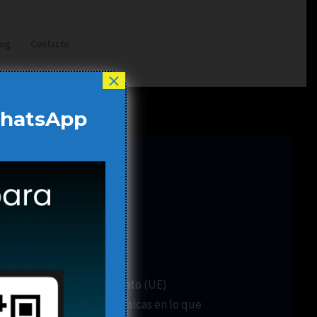
log
Contacto
×
WhatsApp
 disposición del Reglamento (UE)
tección de las personas físicas en lo que