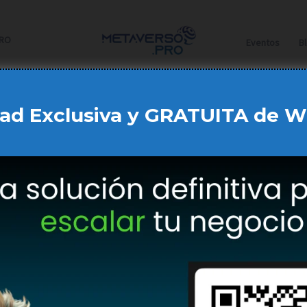
PRO
Eventos
B
ad Exclusiva y GRATUITA de 
nte METAVERSO PRO) con CIF B44950244 va a tratar sus datos en
o (en adelante GDPR), de 27 de abril de 2016, relativo a la pro