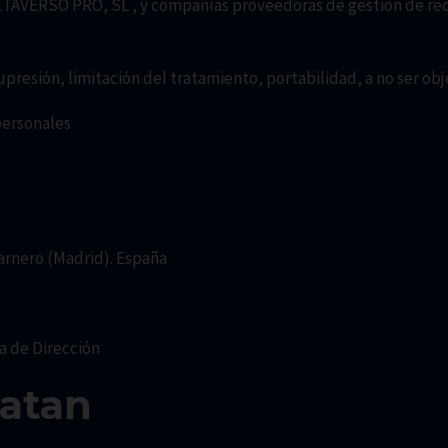
TAVERSO PRO, SL , y compañías proveedoras de gestión de rec
upresión, limitación del tratamiento, portabilidad, a no ser o
personales
carnero (Madrid). España
a de Dirección
ratan