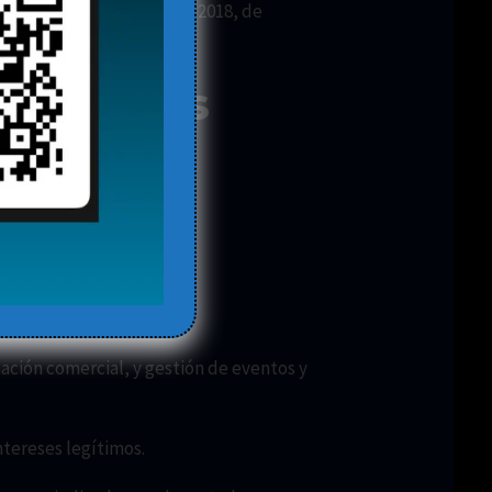
2018, de 5 de diciembre de 2018, de
 de datos
ación comercial, y gestión de eventos y
ntereses legítimos.