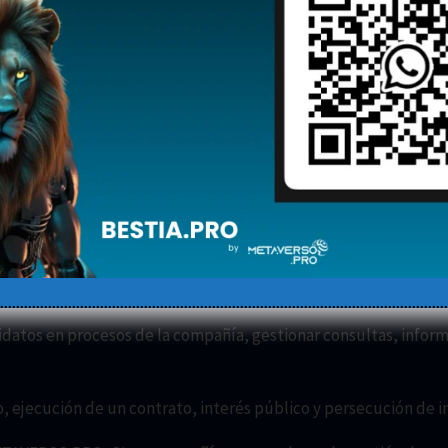
y a la libre circulación de estos datos, y de la Ley Orgánica 3/
e los Derechos Digitales.
sica sobre protección
RO, SL
tacto, formativos, laborales, bancarios, e imágenes.
didatos en procesos de la compañía, gestionar consultas, inform
 ejecución de un contrato, interés público y persecución de i