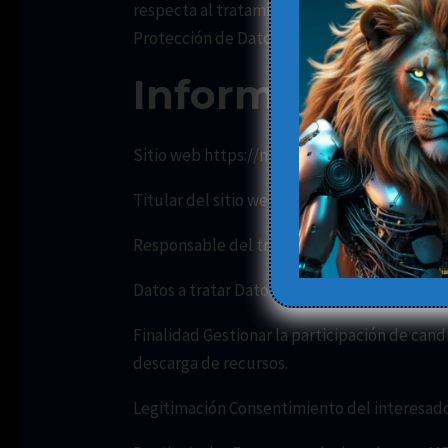
respecta al tratamiento de datos personales 
Protección de Datos Personales y Garantía d
Información bá
Sitio web https://metaverso.pro/
Titular del sitio web METAVERSO PRO, SL
Responsable del tratamiento METAVERSO P
Datos a tratar Datos identificativos, de con
Finalidad Gestionar la participación de can
descarga de recursos.
Legitimación Consentimiento del interesado,