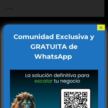
Ir
al
Main
contenido
Men
×
Comunidad Exclusiva y
GRATUITA de
WhatsApp
IA en el Diseño de