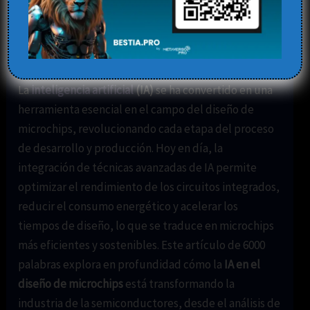
Microchips: Más Eficiencia
y Menor Consumo
Deja un comentario
/
Uncategorized
/ Por
Elena
La
inteligencia artificial
(IA)
se ha convertido en una
herramienta esencial en el campo del diseño de
microchips, revolucionando cada etapa del proceso
de desarrollo y producción. Hoy en día, la
integración de técnicas avanzadas de IA permite
optimizar el rendimiento de los circuitos integrados,
reducir el consumo energético y acelerar los
tiempos de diseño, lo que se traduce en microchips
más eficientes y sostenibles. Este artículo de 6000
palabras explora en profundidad cómo la
IA en el
diseño de microchips
está transformando la
industria de la semiconductores, desde el análisis de