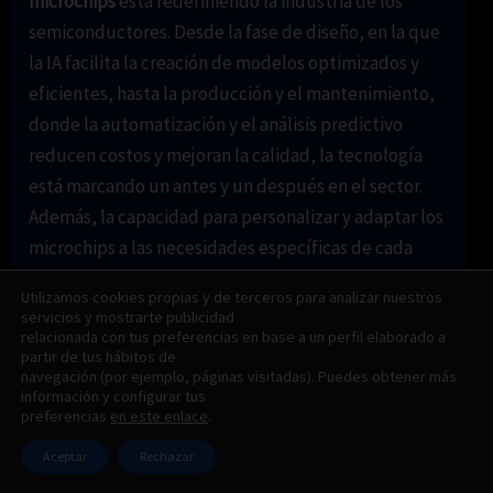
microchips
está redefiniendo la industria de los
semiconductores. Desde la fase de diseño, en la que
la IA facilita la creación de modelos optimizados y
eficientes, hasta la producción y el mantenimiento,
donde la automatización y el análisis predictivo
reducen costos y mejoran la calidad, la tecnología
está marcando un antes y un después en el sector.
Además, la capacidad para personalizar y adaptar los
microchips a las necesidades específicas de cada
aplicación abre un abanico de oportunidades que
Utilizamos cookies propias y de terceros para analizar nuestros
posicionan a las empresas a la vanguardia de la
servicios y mostrarte publicidad
relacionada con tus preferencias en base a un perfil elaborado a
innovación.
partir de tus hábitos de
navegación (por ejemplo, páginas visitadas). Puedes obtener más
Principales Conclusiones
información y configurar tus
preferencias
en este enlace
.
La
IA en el diseño de microchips
optimiza el
Aceptar
Rechazar
proceso creativo, generando diseños más