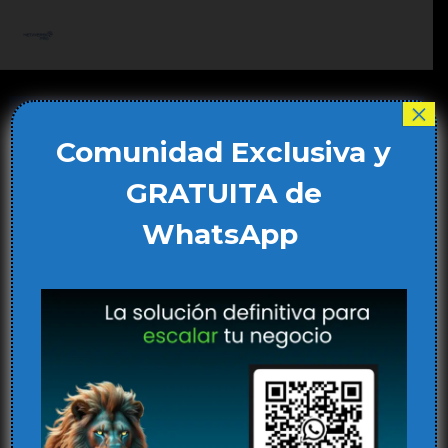
Ir
al
Main
contenido
Men
×
Comunidad Exclusiva y
GRATUITA de
WhatsApp
Reconocimiento Facial en