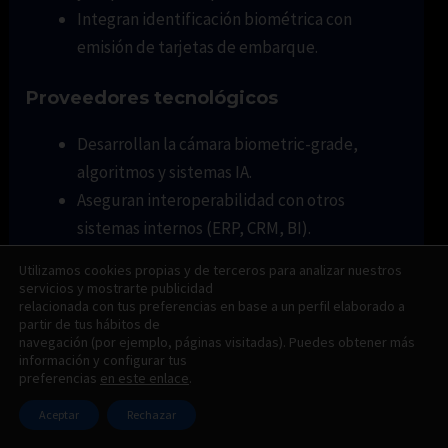
Integran identificación biométrica con
emisión de tarjetas de embarque.
Proveedores tecnológicos
Desarrollan la cámara biometric-grade,
algoritmos y sistemas IA.
Aseguran interoperabilidad con otros
sistemas internos (ERP, CRM, BI).
Utilizamos cookies propias y de terceros para analizar nuestros
Autoridades de seguridad y migración
servicios y mostrarte publicidad
relacionada con tus preferencias en base a un perfil elaborado a
Utilizan el reconocimiento facial para
partir de tus hábitos de
navegación (por ejemplo, páginas visitadas). Puedes obtener más
verificar identidad y gestionar flujos.
información y configurar tus
preferencias
en este enlace
.
Coordinan con bases de datos policiales y
sistemas de watchlist.
Aceptar
Rechazar