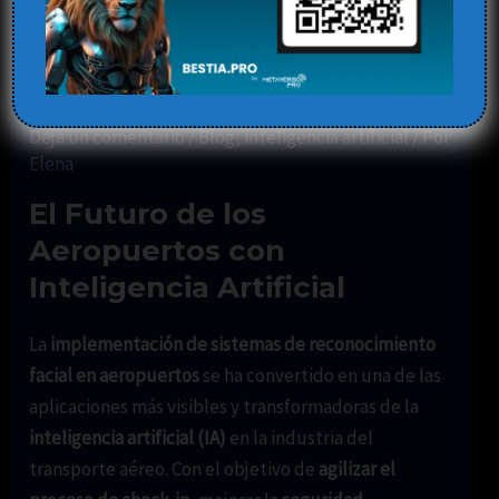
Aeropuertos: Tecnología
para un Check-in Más
Rápido y Seguro con IA
Deja un comentario
/
Blog
,
inteligencia artificial
/ Por
Elena
El Futuro de los
Aeropuertos con
Inteligencia Artificial
La
implementación de sistemas de reconocimiento
facial en aeropuertos
se ha convertido en una de las
aplicaciones más visibles y transformadoras de la
inteligencia artificial (IA)
en la industria del
transporte aéreo. Con el objetivo de
agilizar el