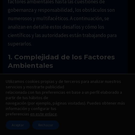
factores ambientales hasta las cuestiones de
gobernanza y responsabilidad, los obstáculos son
numerosos y multifacéticos. A continuación, se
analizan en detalle estos desafíos y cómo los
científicos y las autoridades están trabajando para
superarlos.
1. Complejidad de los Factores
Ambientales
Uno de los desafíos más significativos en la
Utilizamos cookies propias y de terceros para analizar nuestros
servicios y mostrarte publicidad
predicción de mareas rojas es la
complejidad de los
relacionada con tus preferencias en base a un perfil elaborado a
factores ambientales
que las desencadenan. Las
partir de tus hábitos de
navegación (por ejemplo, páginas visitadas). Puedes obtener más
mareas rojas son el resultado de la interacción de
información y configurar tus
múltiples variables, como la
temperatura del agua
,
preferencias
en este enlace
.
la
salinidad
, la
concentración de nutrientes
, la
Aceptar
Rechazar
velocidad del viento
y las
corrientes oceánicas
. Estas