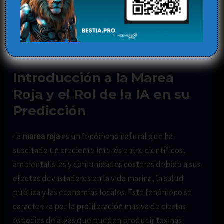
la Protección de
Ecosistemas Marinos
Deja un comentario
/
Blog
,
inteligencia artificial
/ Por
Elena
Introducción a la Marea
Roja y el Rol de la IA en su
Predicción
La
marea roja
es un fenómeno natural que ha
suscitado un creciente interés entre científicos,
ambientalistas y comunidades costeras debido a sus
efectos devastadores en la vida marina, la salud
pública y las economías locales. Este fenómeno se
caracteriza por la proliferación masiva de ciertas
especies de algas que pueden producir toxinas