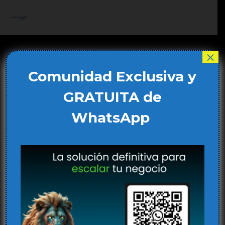
Ir
al
Main
contenido
Men
×
Comunidad Exclusiva y
GRATUITA de
WhatsApp
Innovaciones y Futuro en