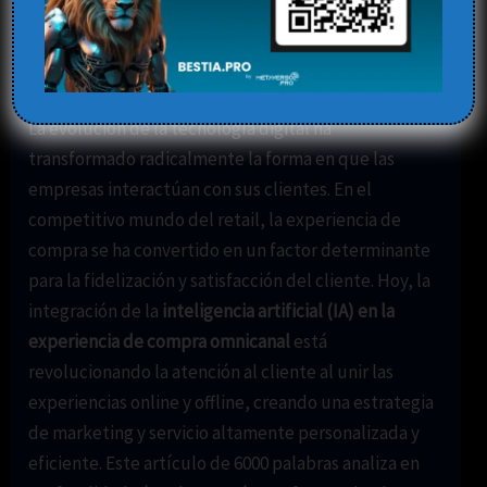
compra omnicanal
Deja un comentario
/
Blog
,
inteligencia artificial
/ Por
Elena
La evolución de la tecnología digital ha
transformado radicalmente la forma en que las
empresas interactúan con sus clientes. En el
competitivo mundo del retail, la experiencia de
compra se ha convertido en un factor determinante
para la fidelización y satisfacción del cliente. Hoy, la
integración de la
inteligencia artificial (IA) en la
experiencia de compra omnicanal
está
revolucionando la atención al cliente al unir las
experiencias online y offline, creando una estrategia
de marketing y servicio altamente personalizada y
eficiente. Este artículo de 6000 palabras analiza en