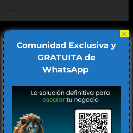
Ir
al
Main
contenido
Men
×
Comunidad Exclusiva y
GRATUITA de
WhatsApp
IA y la experiencia de