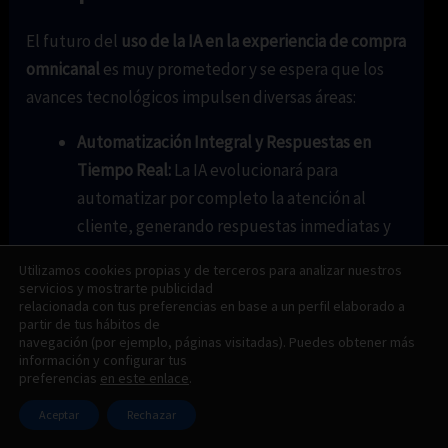
El futuro del
uso de la IA en la experiencia de compra
omnicanal
es muy prometedor y se espera que los
avances tecnológicos impulsen diversas áreas:
Automatización Integral y Respuestas en
Tiempo Real:
La IA evolucionará para
automatizar por completo la atención al
cliente, generando respuestas inmediatas y
personalizadas que mejoren la experiencia
Utilizamos cookies propias y de terceros para analizar nuestros
del usuario.
servicios y mostrarte publicidad
relacionada con tus preferencias en base a un perfil elaborado a
Modelos Predictivos Avanzados:
La mejora
partir de tus hábitos de
continua de los algoritmos permitirá anticipar
navegación (por ejemplo, páginas visitadas). Puedes obtener más
información y configurar tus
tendencias y comportamientos del
preferencias
en este enlace
.
consumidor, ajustando estrategias de
Aceptar
Rechazar
marketing y comunicación de forma