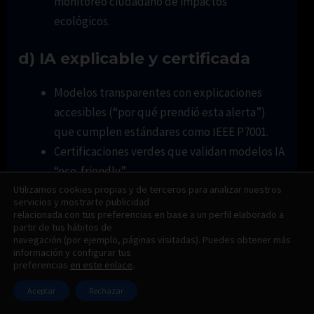
monitoreo ciudadano de impactos
ecológicos.
d) IA explicable y certificada
Modelos transparentes con explicaciones
accesibles (“por qué prendió esta alerta”)
que cumplen estándares como IEEE P7001.
Certificaciones verdes que validan modelos IA
“eco-friendly”.
Utilizamos cookies propias y de terceros para analizar nuestros
servicios y mostrarte publicidad
2. Gobernanza global y
relacionada con tus preferencias en base a un perfil elaborado a
partir de tus hábitos de
ética en IA sostenible
navegación (por ejemplo, páginas visitadas). Puedes obtener más
información y configurar tus
preferencias
en este enlace
.
a) Marcos internacionales y
regulación
Aceptar
Rechazar