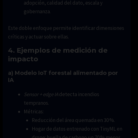
adopción, calidad del dato, escala y
gobernanza.
Este doble enfoque permite identificar dimensiones
críticas y actuar sobre ellas.
4. Ejemplos de medición de
impacto
a) Modelo IoT forestal alimentado por
IA
Sensor + edge IA
detecta incendios
tempranos.
Métricas:
Reducción del área quemada en 30 %.
Hogar de datos entrenado con TinyML en
drone: huella de carbono un 70 % menor