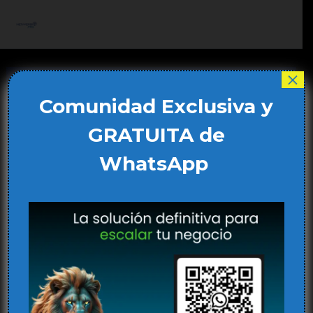
Ir
al
Main
contenido
Men
×
Comunidad Exclusiva y
GRATUITA de
WhatsApp
IA y Desarrollo Sostenible