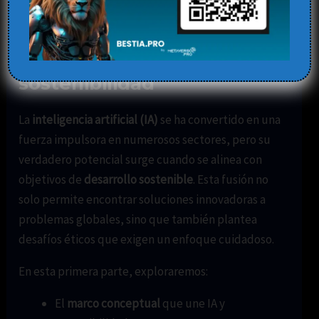
Deja un comentario
/
Blog
,
inteligencia artificial
/ Por
Elena
La sinergia entre IA y
sostenibilidad
La
inteligencia artificial (IA)
se ha convertido en una
fuerza impulsora en numerosos sectores, pero su
verdadero potencial surge cuando se alinea con
objetivos de
desarrollo sostenible
. Esta fusión no
solo permite encontrar soluciones innovadoras a
problemas globales, sino que también plantea
desafíos éticos que exigen un enfoque cuidadoso.
En esta primera parte, exploraremos:
El
marco conceptual
que une IA y