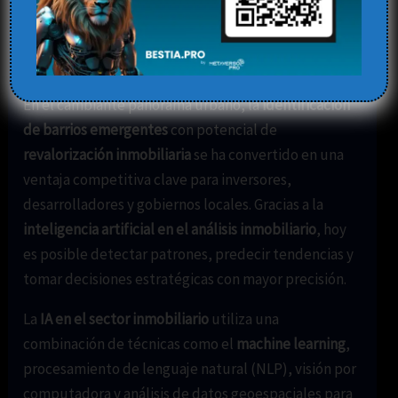
emergentes
Deja un comentario
/
Blog
,
inteligencia artificial
/ Por
Elena
En el cambiante panorama urbano, la
identificación
de barrios emergentes
con potencial de
revalorización inmobiliaria
se ha convertido en una
ventaja competitiva clave para inversores,
desarrolladores y gobiernos locales. Gracias a la
inteligencia artificial en el análisis inmobiliario
, hoy
es posible detectar patrones, predecir tendencias y
tomar decisiones estratégicas con mayor precisión.
La
IA en el sector inmobiliario
utiliza una
combinación de técnicas como el
machine learning
,
procesamiento de lenguaje natural (NLP), visión por
computadora y análisis de datos geoespaciales para