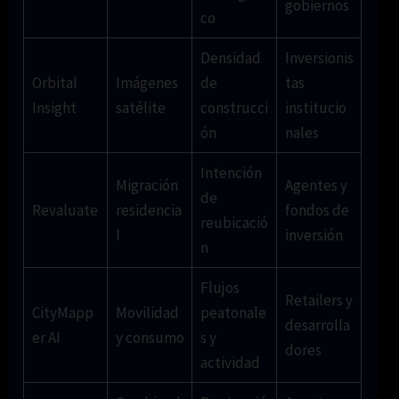
gobiernos
co
Densidad
Inversionis
Orbital
Imágenes
de
tas
Insight
satélite
construcci
institucio
ón
nales
Intención
Migración
Agentes y
de
Revaluate
residencia
fondos de
reubicació
l
inversión
n
Flujos
Retailers y
CityMapp
Movilidad
peatonale
desarrolla
er AI
y consumo
s y
dores
actividad