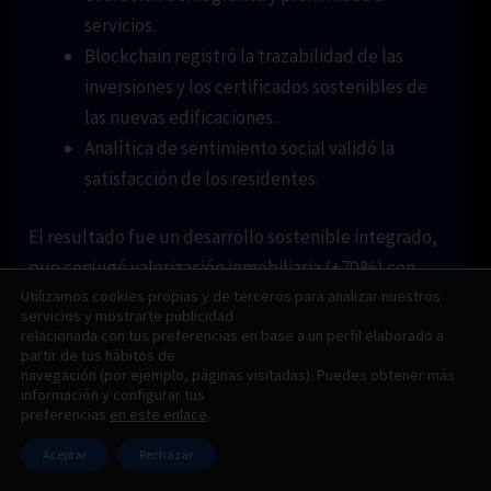
servicios.
Blockchain registró la trazabilidad de las
inversiones y los certificados sostenibles de
las nuevas edificaciones.
Analítica de sentimiento social validó la
satisfacción de los residentes.
El resultado fue un desarrollo sostenible integrado,
que conjugó valorización inmobiliaria (+70 %) con
Utilizamos cookies propias y de terceros para analizar nuestros
aceptación social, gracias a la transparencia
servicios y mostrarte publicidad
tecnológica y el apoyo ciudadano.
relacionada con tus preferencias en base a un perfil elaborado a
partir de tus hábitos de
Lecciones clave de estos casos
navegación (por ejemplo, páginas visitadas). Puedes obtener más
información y configurar tus
preferencias
en este enlace
.
Combinación de datos es vital
: usar más de
Aceptar
Rechazar
una herramienta multiplica la fiabilidad del