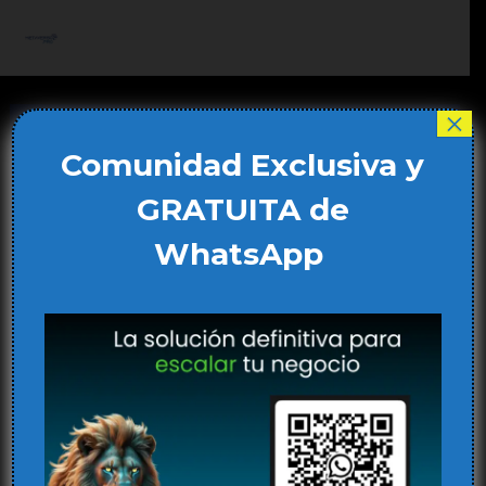
Ir
al
Main
contenido
Men
×
Comunidad Exclusiva y
GRATUITA de
WhatsApp
IA para detectar barrios