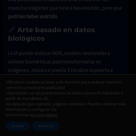
muestra imágenes que nunca han existido, pero que
podrían haber existido
.
Arte basado en datos
biológicos
La IA puede analizar ADN, sonidos neuronales o
señales biométricas para transformarlas en
imágenes, música o poesía. Esto abre la puerta a
expresiones profundamente
personales,
Utilizamos cookies propias y de terceros para analizar nuestros
introspectivas y científicas
.
servicios y mostrarte publicidad
relacionada con tus preferencias en base a un perfil elaborado a
partir de tus hábitos de
Neuroarte generativo
navegación (por ejemplo, páginas visitadas). Puedes obtener más
información y configurar tus
preferencias
en este enlace
.
Obras producidas en tiempo real en función de la
actividad cerebral del espectador (mediante EEG),
Aceptar
Rechazar
interpretadas por IA para modificar luces, sonidos o