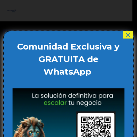
Ir
al
Main
contenido
Men
×
Comunidad Exclusiva y
GRATUITA de
WhatsApp
IA en el proceso creativo