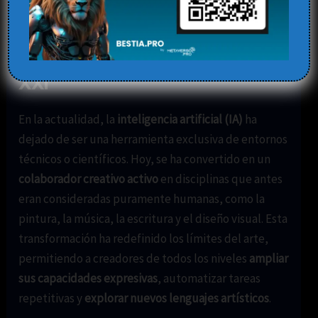
Deja un comentario
/
Blog
,
inteligencia artificial
/ Por
Elena
IA y creatividad en el siglo
XXI
En la actualidad, la
inteligencia artificial (IA)
ha
dejado de ser una herramienta exclusiva de entornos
técnicos o científicos. Hoy, se ha convertido en un
colaborador creativo activo
en disciplinas que antes
eran consideradas puramente humanas, como la
pintura, la música, la escritura y el diseño visual. Esta
transformación ha redefinido los límites del arte,
permitiendo a creadores de todos los niveles
ampliar
sus capacidades expresivas
, automatizar tareas
repetitivas y
explorar nuevos lenguajes artísticos
.