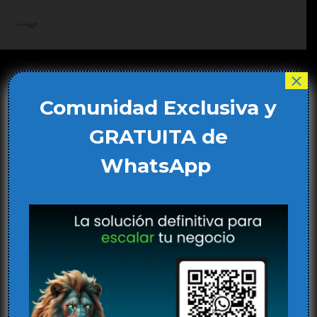
Ir
al
Main
contenido
Men
×
Comunidad Exclusiva y
GRATUITA de
WhatsApp
El metaverso y la