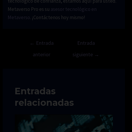
tecnológico de confianza, estamos aquí para usted.
Metaverso Pro es su
asesor tecnológico en
Metaverso
. ¡Contáctenos hoy mismo!
Navegación
←
Entrada
Entrada
de
anterior
siguiente
→
entradas
Entradas
relacionadas