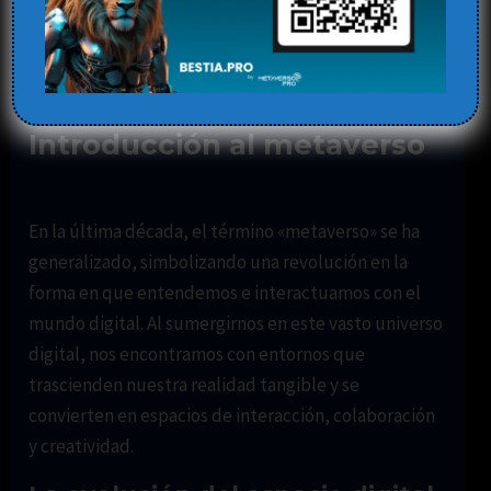
transformación del
espacio digital
Deja un comentario
/
Blog
,
metaverso
/ Por
Elena
Introducción al metaverso
En la última década, el término «metaverso» se ha
generalizado, simbolizando una revolución en la
forma en que entendemos e interactuamos con el
mundo digital. Al sumergirnos en este vasto universo
digital, nos encontramos con entornos que
trascienden nuestra realidad tangible y se
convierten en espacios de interacción, colaboración
y creatividad.