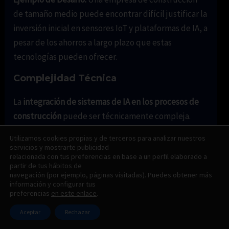
de tamaño medio puede encontrar difícil justificar la
inversión inicial en sensores IoT y plataformas de IA, a
pesar de los ahorros a largo plazo que estas
tecnologías pueden ofrecer.
Complejidad Técnica
La
integración de sistemas de IA en los procesos de
construcción
puede ser técnicamente compleja.
Requiere una infraestructura robusta, así como
Utilizamos cookies propias y de terceros para analizar nuestros
personal con las habilidades necesarias para
servicios y mostrarte publicidad
relacionada con tus preferencias en base a un perfil elaborado a
implementar y mantener estos sistemas.
partir de tus hábitos de
navegación (por ejemplo, páginas visitadas). Puedes obtener más
Ejemplo de Desafío:
Integrar una plataforma de IA
información y configurar tus
preferencias
en este enlace
.
que analice datos de sensores en tiempo real en el
software de gestión de construcción existente
Aceptar
Rechazar
puede requerir modificaciones significativas tanto