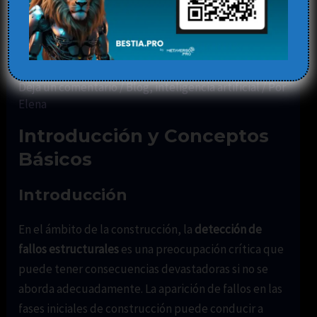
Infraestructura: Cómo la
IA Revoluciona la
Construcción
Deja un comentario
/
Blog
,
inteligencia artificial
/ Por
Elena
Introducción y Conceptos
Básicos
Introducción
En el ámbito de la construcción, la
detección de
fallos estructurales
es una preocupación crítica que
puede tener consecuencias devastadoras si no se
aborda adecuadamente. La aparición de fallos en las
fases iniciales de construcción puede conducir a