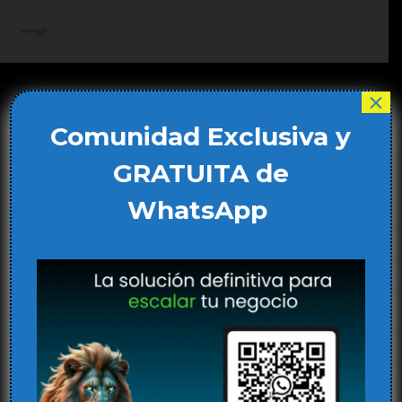
Ir
al
Main
contenido
Men
×
Comunidad Exclusiva y
GRATUITA de
WhatsApp
Detección de Fallos en la