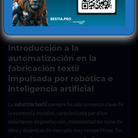
están revolucionando la
industria
Deja un comentario
/
Blog
,
inteligencia artificial
/ Por
Elena
Introducción a la
automatización en la
fabricación textil
impulsada por robótica e
inteligencia artificial
La
industria textil
siempre ha sido un motor clave de
la economía mundial, caracterizada por altos
volúmenes de producción, intensividad de mano de
obra y dinámicas de mercado muy competitivas. Sin