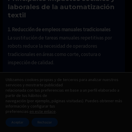
laborales de la automatización
textil
1. Reducción de empleos manuales tradicionales
La sustitución de tareas manuales repetitivas por
robots reduce la necesidad de operadores
tradicionales en áreas como corte, costura o
inspección de calidad.
Impacto:
pérdida de puestos de trabajo de
Utilizamos cookies propias y de terceros para analizar nuestros
baja cualificación en algunas regiones.
servicios y mostrarte publicidad
relacionada con tus preferencias en base a un perfil elaborado a
Ejemplo:
fábricas completamente
partir de tus hábitos de
automatizadas que requieren menos
navegación (por ejemplo, páginas visitadas). Puedes obtener más
información y configurar tus
trabajadores para tareas de producción, pero
preferencias
en este enlace
.
más perfiles técnicos.
Aceptar
Rechazar