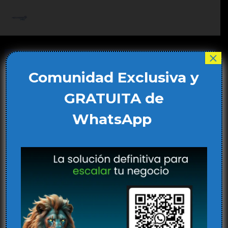
Ir
al
Main
contenido
Men
×
Comunidad Exclusiva y
GRATUITA de
WhatsApp
Cómo la robótica y la IA