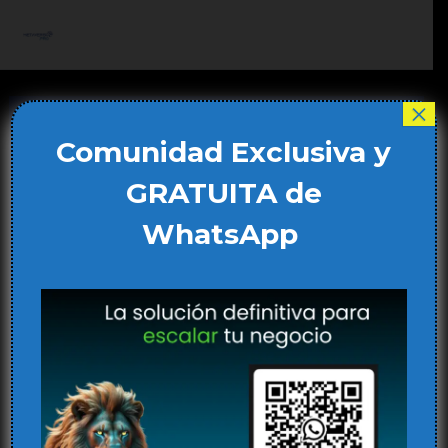
Ir
al
Main
contenido
Men
×
Comunidad Exclusiva y
GRATUITA de
WhatsApp
Cómo la IA está