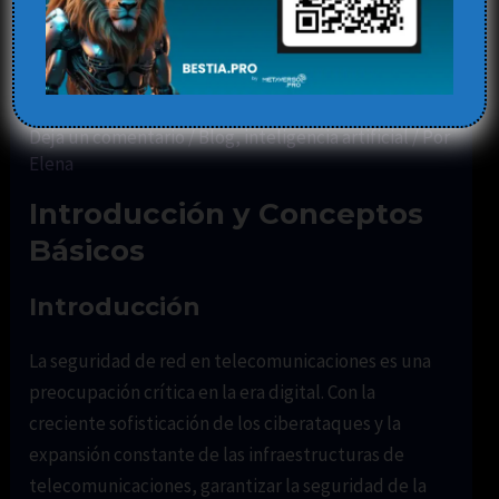
transformando la
seguridad de red en
telecomunicaciones
Deja un comentario
/
Blog
,
inteligencia artificial
/ Por
Elena
Introducción y Conceptos
Básicos
Introducción
La seguridad de red en telecomunicaciones es una
preocupación crítica en la era digital. Con la
creciente sofisticación de los ciberataques y la
expansión constante de las infraestructuras de
telecomunicaciones, garantizar la seguridad de la