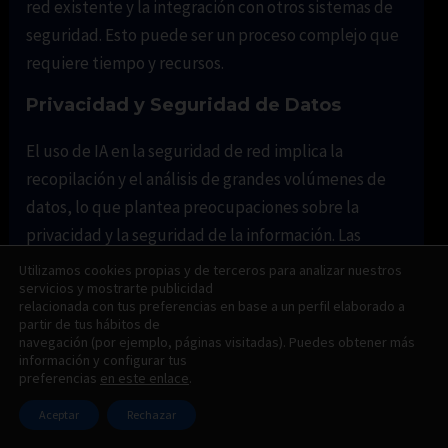
red existente y la integración con otros sistemas de
seguridad. Esto puede ser un proceso complejo que
requiere tiempo y recursos.
Privacidad y Seguridad de Datos
El uso de IA en la seguridad de red implica la
recopilación y el análisis de grandes volúmenes de
datos, lo que plantea preocupaciones sobre la
privacidad y la seguridad de la información. Las
empresas deben garantizar que sus prácticas de
Utilizamos cookies propias y de terceros para analizar nuestros
servicios y mostrarte publicidad
manejo de datos cumplan con las regulaciones y
relacionada con tus preferencias en base a un perfil elaborado a
estándares de privacidad.
partir de tus hábitos de
navegación (por ejemplo, páginas visitadas). Puedes obtener más
información y configurar tus
Ejemplo:
Al implementar soluciones de IA, una
preferencias
en este enlace
.
empresa de telecomunicaciones debe asegurarse de
Aceptar
Rechazar
que los datos de los usuarios se manejen de acuerdo
con regulaciones como el GDPR, protegiendo la